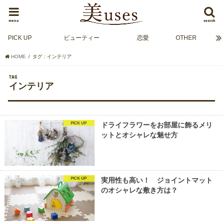
menu
search
PICK UP
ビューティー
恋愛
OTHER
HOME
タグ : インテリア
TAG
インテリア
PICK UP
ドライフラワーをお部屋に飾るメリ
ットとオシャレな魅せ方
PICK UP
実用性も高い！ ジョイントマット
のオシャレな敷き方は？