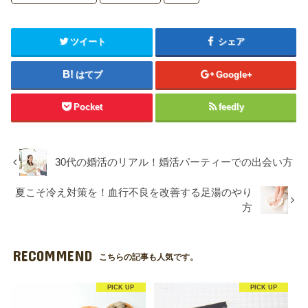
ツイート
シェア
はてブ
Google+
Pocket
feedly
30代の婚活のリアル！婚活パーティーでの出会い方
夏こそ冷え対策を！血行不良を改善する足湯のやり
方
RECOMMEND
こちらの記事も人気です。
PICK UP
PICK UP