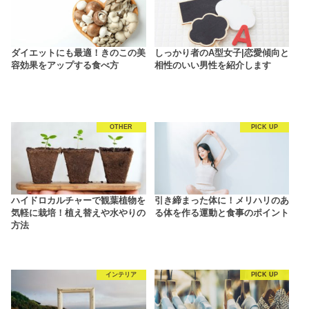
ダイエットにも最適！きのこの美
しっかり者のA型女子|恋愛傾向と
容効果をアップする食べ方
相性のいい男性を紹介します
OTHER
PICK UP
ハイドロカルチャーで観葉植物を
引き締まった体に！メリハリのあ
気軽に栽培！植え替えや水やりの
る体を作る運動と食事のポイント
方法
インテリア
PICK UP