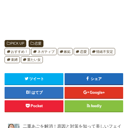
PICK UP
恋愛
おすすめ！
ネガティブ
嫉妬
恋愛
情緒不安定
束縛
重たい女
ツイート
シェア
はてブ
Google+
Pocket
feedly
二重あごを解消！原因と対策を知って美しいフェイ