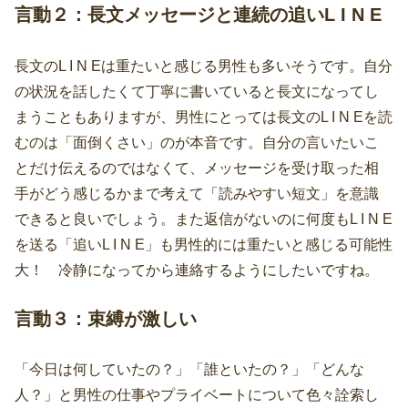
言動２：長文メッセージと連続の追いL I N E
長文のL I N Eは重たいと感じる男性も多いそうです。自分
の状況を話したくて丁寧に書いていると長文になってし
まうこともありますが、男性にとっては長文のL I N Eを読
むのは「面倒くさい」のが本音です。自分の言いたいこ
とだけ伝えるのではなくて、メッセージを受け取った相
手がどう感じるかまで考えて「読みやすい短文」を意識
できると良いでしょう。また返信がないのに何度もL I N E
を送る「追いL I N E」も男性的には重たいと感じる可能性
大！ 冷静になってから連絡するようにしたいですね。
言動３：束縛が激しい
「今日は何していたの？」「誰といたの？」「どんな
人？」と男性の仕事やプライベートについて色々詮索し