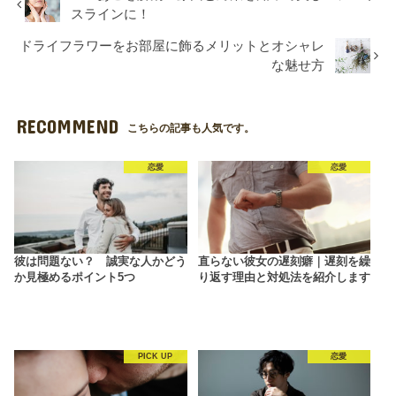
スラインに！
ドライフラワーをお部屋に飾るメリットとオシャレ
な魅せ方
RECOMMEND
こちらの記事も人気です。
恋愛
恋愛
彼は問題ない？ 誠実な人かどう
直らない彼女の遅刻癖｜遅刻を繰
か見極めるポイント5つ
り返す理由と対処法を紹介します
PICK UP
恋愛