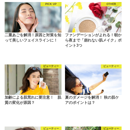
PICK UP
OTHER
二重あごを解消！原因と対策を知
ファンデーションがよれる！朝か
って美しいフェイスラインに！
ら夜まで「崩れない肌メイク」ポ
イント3つ
ビューティー
ビューティー
加齢による肌荒れに要注意！ 肌
夏のダメージを解消！ 秋の肌ケ
質の変化が原因？
アのポイントは？
ビューティー
ビューティー