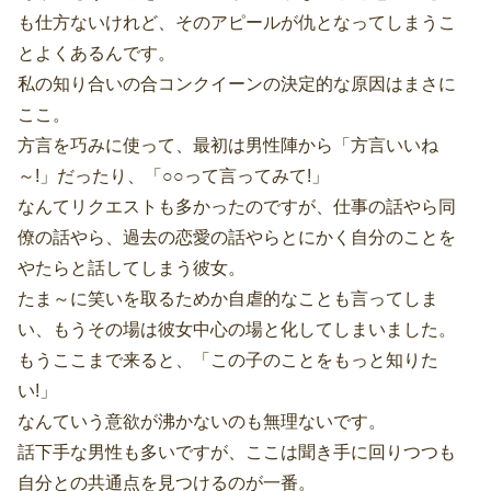
も仕方ないけれど、そのアピールが仇となってしまうこ
とよくあるんです。
私の知り合いの合コンクイーンの決定的な原因はまさに
ここ。
方言を巧みに使って、最初は男性陣から「方言いいね
～!」だったり、「○○って言ってみて!」
なんてリクエストも多かったのですが、仕事の話やら同
僚の話やら、過去の恋愛の話やらとにかく自分のことを
やたらと話してしまう彼女。
たま～に笑いを取るためか自虐的なことも言ってしま
い、もうその場は彼女中心の場と化してしまいました。
もうここまで来ると、「この子のことをもっと知りた
い!」
なんていう意欲が沸かないのも無理ないです。
話下手な男性も多いですが、ここは聞き手に回りつつも
自分との共通点を見つけるのが一番。