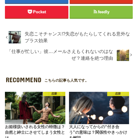
Pocket
feedly
失恋こそチャンス!?失恋がもたらしてくれる意外な
プラス効果
「仕事が忙しい」彼…メールさえもくれないのはな
ぜ？連絡を絶つ理由
RECOMMEND
こちらの記事も人気です。
恋愛
恋愛
お姫様扱いされる女性の特徴は？
大人になってからの“付き合
自然と紳士にさせてしまう女性と
う”の意味は？関係性やきっかけ
は
を解説