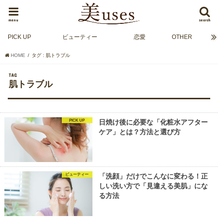
menu
search
PICK UP
ビューティー
恋愛
OTHER
HOME
タグ : 肌トラブル
TAG
肌トラブル
PICK UP
日焼け後に必要な「化粧水アフター
ケア」とは？方法と選び方
ビューティー
「洗顔」だけでこんなに変わる！正
しい洗い方で「見違える美肌」にな
る方法