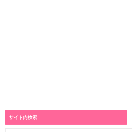
サイト内検索
検