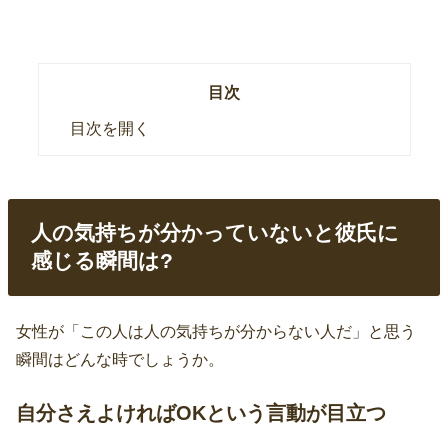
目次
目次を開く
人の気持ちが分かっていないと彼氏に
感じる瞬間は?
女性が「この人は人の気持ちが分からない人だ」と思う
瞬間はどんな時でしょうか。
自分さえよければOKという言動が目立つ