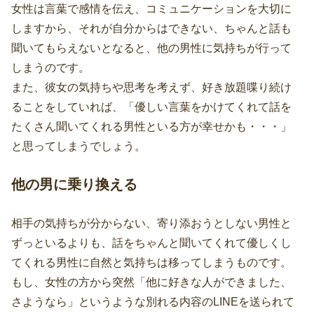
女性は言葉で感情を伝え、コミュニケーションを大切に
しますから、それが自分からはできない、ちゃんと話も
聞いてもらえないとなると、他の男性に気持ちが行って
しまうのです。
また、彼女の気持ちや思考を考えず、好き放題喋り続け
ることをしていれば、「優しい言葉をかけてくれて話を
たくさん聞いてくれる男性といる方が幸せかも・・・」
と思ってしまうでしょう。
他の男に乗り換える
相手の気持ちが分からない、寄り添おうとしない男性と
ずっといるよりも、話をちゃんと聞いてくれて優しくし
てくれる男性に自然と気持ちは移ってしまうものです。
もし、女性の方から突然「他に好きな人ができました、
さようなら」というような別れる内容のLINEを送られて