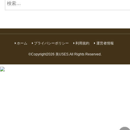
索:
ホーム
プライバシーポリシー
利用規約
運営者情報
©Copyright2026
美USES
.All Rights Reserved.