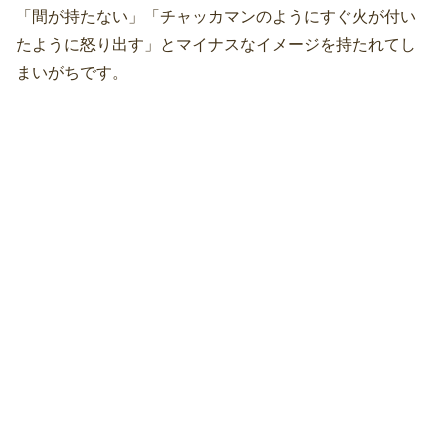
「間が持たない」「チャッカマンのようにすぐ火が付い
たように怒り出す」とマイナスなイメージを持たれてし
まいがちです。