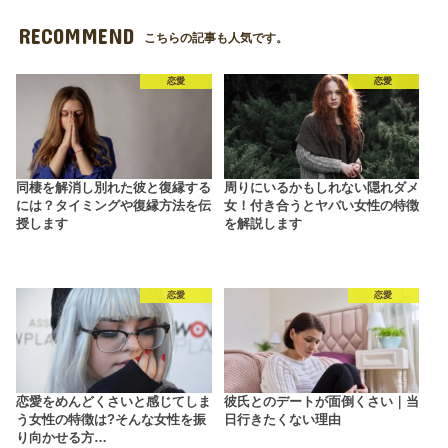
RECOMMEND
こちらの記事も人気です。
恋愛
恋愛
同棲を解消し別れた彼と復縁する
周りにいるかもしれない隠れダメ
には？タイミングや復縁方法を伝
女！付き合うとヤバい女性の特徴
授します
を解説します
恋愛
恋愛
恋愛をめんどくさいと感じてしま
彼氏とのデートが面倒くさい｜当
う女性の特徴は?そんな女性を振
日行きたくない理由
り向かせる方…