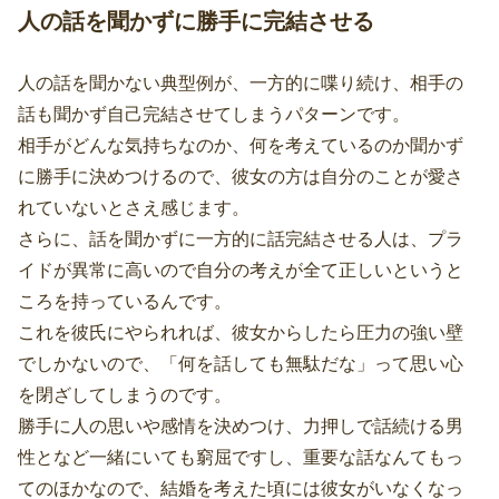
人の話を聞かずに勝手に完結させる
人の話を聞かない典型例が、一方的に喋り続け、相手の
話も聞かず自己完結させてしまうパターンです。
相手がどんな気持ちなのか、何を考えているのか聞かず
に勝手に決めつけるので、彼女の方は自分のことが愛さ
れていないとさえ感じます。
さらに、話を聞かずに一方的に話完結させる人は、プラ
イドが異常に高いので自分の考えが全て正しいというと
ころを持っているんです。
これを彼氏にやられれば、彼女からしたら圧力の強い壁
でしかないので、「何を話しても無駄だな」って思い心
を閉ざしてしまうのです。
勝手に人の思いや感情を決めつけ、力押しで話続ける男
性となど一緒にいても窮屈ですし、重要な話なんてもっ
てのほかなので、結婚を考えた頃には彼女がいなくなっ