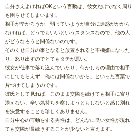
自分さえよければOKという言動は、彼女だけでなく周り
も困らせてしまいます。
相手が辛かろうか、弱っていようが自分に迷惑がかから
なければ、どうでもいいというスタンスなので、他の人
がどうなろうと関係ないのです。
そのくせ自分の事となると放置されると不機嫌になった
り、怒り出すのでとてもタチが悪い。
彼女が仕事で落ち込んでいたり、何かしらの理由で相手
にしてもらえず「俺には関係ないから」といった言葉で
片づけてしまうのです。
彼氏として見れば、このまま交際を続けても相手に寄り
添えない、辛い気持ちを察しようともしないと感じ別れ
を決意することも珍しくありません。
自分中心の言動をする男性は、どんなに良い女性が現れ
ても交際が長続きすることが少ないと言えます。