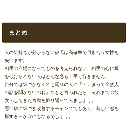
まとめ
人の気持ちが分からない彼氏は高確率で付き合う女性を
失います。
相手の立場になってものを考えられない、相手の心に耳
を傾けられない人はどんな恋も上手く行きません。
自分では気づかなくても周りの人に「アナタって全然人
の話を聞かないのね」などと言われたら、それまでの彼
女へしてきた言動を振り返ってみましょう。
悪い癖に気づき改善するチャンスでもあり、新しい恋を
探すきっかけにもなるでしょう。