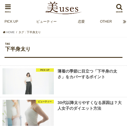
menu
search
PICK UP
ビューティー
恋愛
OTHER
HOME
タグ : 下半身太り
TAG
下半身太り
PICK UP
薄着の季節に目立つ「下半身の太
さ」をカバーするポイント
ビューティー
30代以降太りやすくなる原因は？大
人女子のダイエット方法