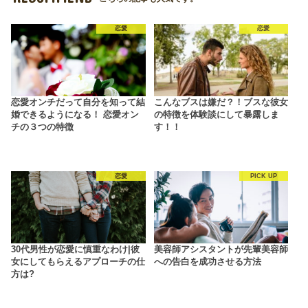
恋愛
恋愛
恋愛オンチだって自分を知って結
こんなブスは嫌だ？！ブスな彼女
婚できるようになる！ 恋愛オン
の特徴を体験談にして暴露しま
チの３つの特徴
す！！
恋愛
PICK UP
30代男性が恋愛に慎重なわけ|彼
美容師アシスタントが先輩美容師
女にしてもらえるアプローチの仕
への告白を成功させる方法
方は?