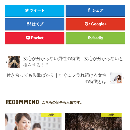
ツイート
シェア
はてブ
Google+
Pocket
feedly
女心が分からない男性の特徴｜女心が分からないと
損をする！？
付き合っても失敗ばかり｜すぐにフラれ続ける女性
の特徴とは
RECOMMEND
こちらの記事も人気です。
恋愛
恋愛