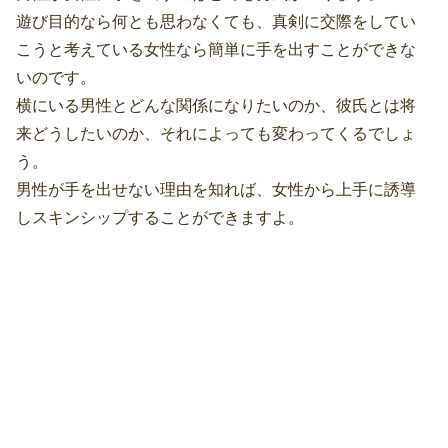
遊び目的なら何とも思わなくても、真剣に交際をしてい
こうと考えている女性なら簡単に手を出すことができな
いのです。
横にいる男性とどんな関係になりたいのか、彼氏とは将
来どうしたいのか、それによっても変わってくるでしょ
う。
男性が手を出せない理由を知れば、女性から上手に誘導
しスキンシップすることができますよ。