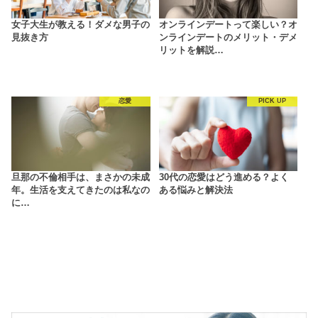
女子大生が教える！ダメな男子の
オンラインデートって楽しい？オ
見抜き方
ンラインデートのメリット・デメ
リットを解説…
恋愛
PICK UP
旦那の不倫相手は、まさかの未成
30代の恋愛はどう進める？よく
年。生活を支えてきたのは私なの
ある悩みと解決法
に…