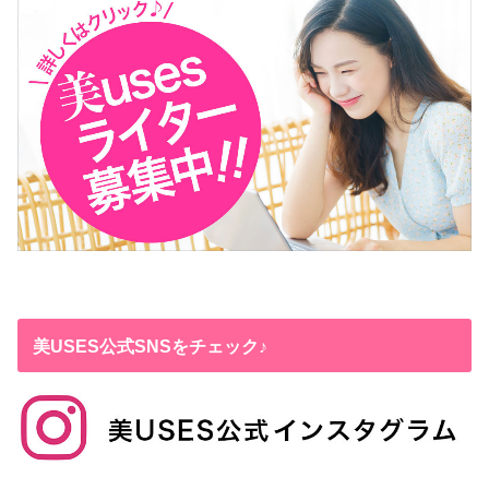
美USES公式SNSをチェック♪