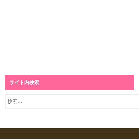
サイト内検索
検
索: